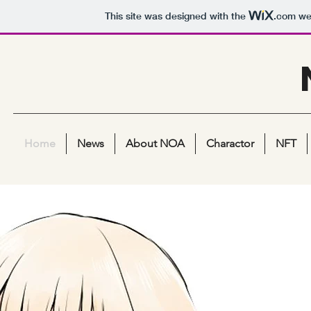
This site was designed with the
.com
web
Home
News
About NOA
Charactor
NFT