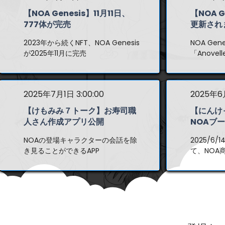
【NOA Genesis】11月11日、
【NOA G
777体が完売
更新され
2023年から続くNFT、NOA Genesis
NOA Ge
が2025年11月に完売
「Anovel
2025年7月1日 3:00:00
2025年6月
【けもみみ７トーク】お寿司職
【にんけ
人さん作成アプリ公開
NOAブ
NOAの登場キャラクターの会話を除
2025/6/
き見ることができるAPP
て、NOA