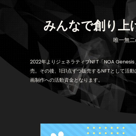
みんなで創り上
唯一無二
2022年よりジェネラティブNFT「NOA Genes
売。その後、1日1点ずつ販売するNFTとして活動は
画制作への活動資金となります。